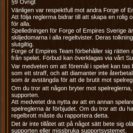
§9 Övrigt
Vänligen var respektfull mot andra Forge of
Att följa reglerma bidrar till att skapa en rolig 
för alla.
Spelledningen för Forge of Empires Sverige är 
skiljedomarna i alla regeltvister. Deras tolknin
slutgiltig.
Forge of Empires Team förbehåller sig rätten 
från spelet. Förbud kan överklagas via vårt S
Var medveten om att föremål i spelet kan tas b
som ett straff, och att diamanter inte återbetal
som är avstängda för att de brutit mot spelreg
Om du tror att någon bryter mot spelreglerna,
supporten.
Att medvetet dra nytta av att en annan spelar
spelreglerna är förbjudet. Om du tror att du ha
regelbrott måste du rapportera detta.
Det är inte tillåtet att på något sätt bete sig o
supporten eller missbruka supportsystemet.