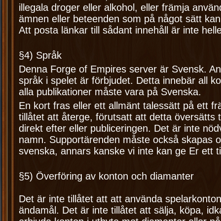
illegala droger eller alkohol, eller främja anv
ämnen eller beteenden som på något sätt kan 
Att posta länkar till sådant innehåll är inte heller
§4) Språk
Denna Forge of Empires server är Svensk. A
språk i spelet är förbjudet. Detta innebär all
alla publikationer måste vara på Svenska.
En kort fras eller ett allmänt talessätt på ett
tillåtet att återge, förutsatt att detta översätts
direkt efter eller publiceringen. Det är inte nö
namn. Supportärenden måste också skapas o
svenska, annars kanske vi inte kan ge Er ett ti
§5) Överföring av konton och diamanter
Det är inte tillåtet att att använda spelarkont
ändamål. Det är inte tillåtet att sälja, köpa, id