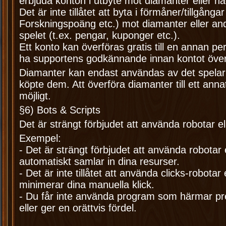
erbjuda konton i utbyte mot diamanter eller 
Det är inte tillåtet att byta i förmåner/tillgångar
Forskningspoäng etc.) mot diamanter eller an
spelet (t.ex. pengar, kuponger etc.).
Ett konto kan överföras gratis till en annan 
ha supportens godkännande innan kontot över
Diamanter kan endast användas av det spela
köpte dem. Att överföra diamanter till ett anna
möjligt.
§6) Bots & Scripts
Det är strängt förbjudet att använda robotar ell
Exempel:
- Det är strängt förbjudet att använda robotar 
automatiskt samlar in dina resurser.
- Det är inte tillåtet att använda clicks-robotar 
minimerar dina manuella klick.
- Du får inte använda program som härmar pr
eller ger en orättvis fördel.