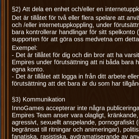
§2) Att dela en enhet och/eller en internetupp
Det är tillåtet för två eller flera spelare att 
och /eller internetuppkoppling, under förutsättn
bara kontrollerar handlingar för sitt spelkonto
supporten för att göra oss medvetna om detta
Exempel:
- Det är tillåtet för dig och din bror att ha vars
Empires under förutsättning att ni båda bara har 
egna konto.
- Det är tillåtet att logga in från ditt arbete ell
förutsättning att det bara är du som har tillgång 
§3) Kommunikation
InnoGames accepterar inte några publicering
Empires Team anser vara olagligt, kränkande, s
agressivt, sexuellt anspelande, pornografiskt (
begränsat till ritningar och animeringar), politi
fanatiska, rasistiska, avdramatiserande av a