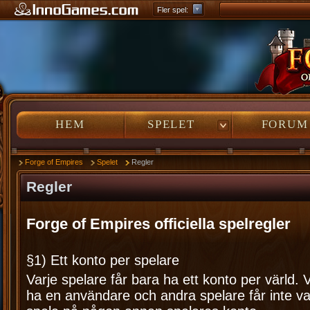
Grepolis – Bygg ditt im
Fler spel:
HEM
HEM
SPELET
SPELET
FORUM
FORUM
Forge of Empires
Spelet
Regler
Regler
Forge of Empires officiella spelregler
§1) Ett konto per spelare
Varje spelare får bara ha ett konto per värld. 
ha en användare och andra spelare får inte va