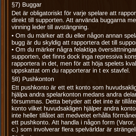
§7) Buggar
Det är obligatoriskt för varje spelare att rappo
direkt till supporten. Att använda buggarna m
vinning leder till avstängning.
• Om du märker att du eller någon annan spela
bugg är du skyldig att rapportera det till suppo
• Om du märker några felaktiga översättninga
supporten, det finns dock inga repressiva kon
rapportera in det, men för att höja spelets kva
uppskattat om du rapporterar in t ex stavfel.
§8) Pushkonton
Ett pushkonto är ett ett konto som huvudsakli
hjälpa andra spelarkonton medans andra delar
försummas. Detta betyder att det inte är tillåt
konto vilket huvudsakligen hjälper andra konto
inte heller tillåtet att medvetet erhålla förmån
ett pushkonto. Att handla i någon form (Varor
c.) som involverar flera spelvärldar är strängel